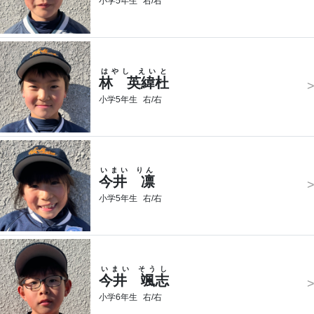
小学5年生
右/右
はやし えいと
林 英緯杜
小学5年生
右/右
いまい りん
今井 凛
小学5年生
右/右
いまい そうし
今井 颯志
小学6年生
右/右