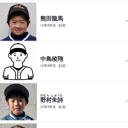
熊田龍馬
小学4年生
右/右
中島稜翔
小学3年生
右/右
のむら しゅうた
野村朱詩
小学3年生
右/右