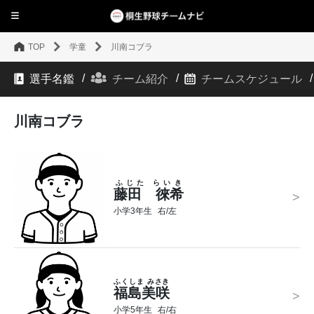
TOP
学童
川南コブラ
選手名鑑
チーム紹介
チームスケジュール
川南コブラ
ふじた らいき
藤田 徠希
>
小学3年生
右/左
ふくしま みさき
福島美咲
>
小学5年生
右/右