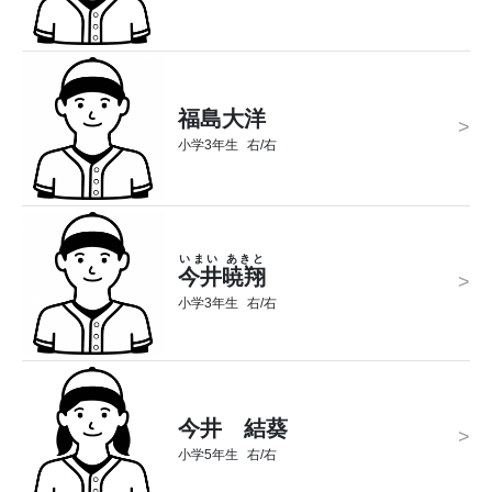
福島大洋
>
小学3年生
右/右
いまい あきと
今井暁翔
>
小学3年生
右/右
今井 結葵
>
小学5年生
右/右