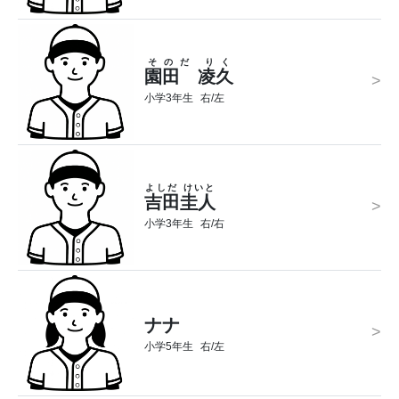
そのだ りく
園田 凌久
>
小学3年生
右/左
よしだ けいと
吉田圭人
>
小学3年生
右/右
ナナ
>
小学5年生
右/左