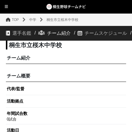
TOP
中学
桐生市立桜木中学校
選手名鑑
チーム紹介
チームスケジュール
桐生市立桜木中学校
チーム紹介
チーム概要
代表/監督
活動拠点
年間試合数
0試合
活動日