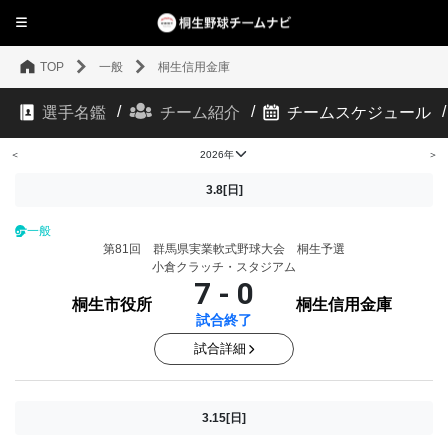
TOP
一般
桐生信用金庫
選手名鑑
チーム紹介
チームスケジュール
＜
＞
3.8[日]
一般
第81回 群馬県実業軟式野球大会 桐生予選
小倉クラッチ・スタジアム
7 - 0
桐生市役所
桐生信用金庫
試合終了
試合詳細
3.15[日]