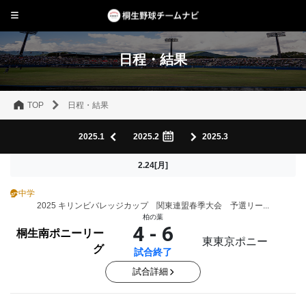
日程・結果
TOP
日程・結果
2025.1
2025.2
2025.3
2.24[月]
中学
2025 キリンビバレッジカップ 関東連盟春季大会 予選リー...
柏の葉
4 - 6
桐生南ポニーリー
東東京ポニー
グ
試合終了
試合詳細