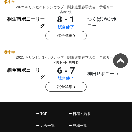
中学
2025 キリンビバレッジカップ 関東連盟春季大会 予選リー...
高崎中央
8 - 1
桐生南ポニーリー
つくばJWJrポ
グ
ニー
試合終了
試合詳細
中学
2025 キリンビバレッジカップ 関東連盟春季大会 予選リー...
KIRINAN FIELD
6 - 7
桐生南ポニーリー
神田RポニーJr
グ
試合終了
試合詳細
ー TOP
ー 日程・結果
ー 大会一覧
ー 球場一覧