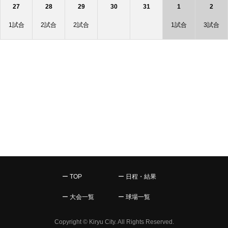
27
28
29
30
31
1
2
1試合
2試合
2試合
1試合
3試合
ー TOP
ー 日程・結果
ー 大会一覧
ー 球場一覧
Copyright © Kiryu City. All Rights Reserved.