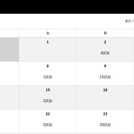
翌月
土
日
1
2
4試合
8
9
1試合
15試合
15
16
2試合
22
23
2試合
20試合