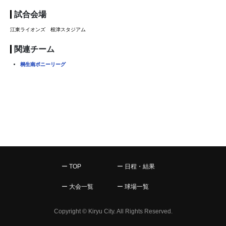
試合会場
江東ライオンズ 根津スタジアム
関連チーム
桐生南ポニーリーグ
ー TOP
ー 日程・結果
ー 大会一覧
ー 球場一覧
Copyright © Kiryu City. All Rights Reserved.